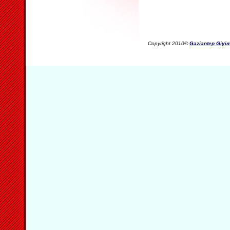
Copyright 2010©
Gaziantep Giyim