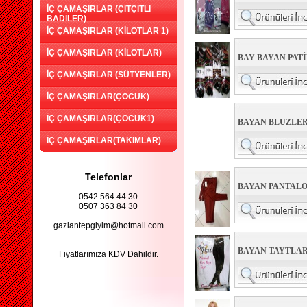
İÇ ÇAMAŞIRLAR (ÇITÇITLI
BADİLER)
İÇ ÇAMAŞIRLAR (KİLOTLAR 1)
İÇ ÇAMAŞIRLAR (KİLOTLAR)
BAY BAYAN PAT
İÇ ÇAMAŞIRLAR (SÜTYENLER)
İÇ ÇAMAŞIRLAR(ÇOCUK)
İÇ ÇAMAŞIRLAR(ÇOCUK1)
BAYAN BLUZLE
İÇ ÇAMAŞIRLAR(TAKIMLAR)
Telefonlar
BAYAN PANTALO
0542 564 44 30
0507 363 84 30
gaziantepgiyim@hotmail.com
BAYAN TAYTLAR
Fiyatlarımıza KDV Dahildir.