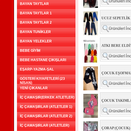
BAYAN TAYTLAR
BAYAN TAYTLAR 1
UCUZ SEPETLİK
BAYAN TAYTLAR 2
BAYAN TUNİKLER
BAYAN YELEKLER
ATKI BERE ELDİ
BEBE GİYİM
BEBE HASTANE ÇIKIŞLARI
EŞARP-YAZMA-ŞAL
ÇOCUK EŞOFMA
GÖSTERİ KIYAFETLERİ (23
NİSAN)
YENİ ÇIKANLAR
İÇ ÇAMAŞIR(ERKEK ATLETLER)
ÇOCUK TAKIMLA
İÇ ÇAMAŞIRLAR (ATLETLER 1)
İÇ ÇAMAŞIRLAR (ATLETLER 2)
İÇ ÇAMAŞIRLAR (ATLETLER)
ÇORAP (ÇOCUK)