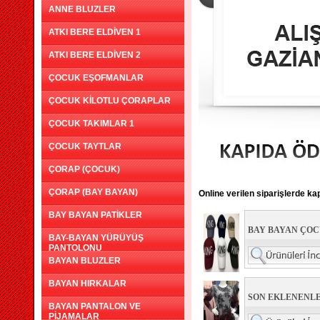
ANNE BLUZLER
ATKI BERE ELDİVEN 1
ATKI BERE ELDİVEN 2
ÇOCUK EŞOFMANLAR
ÇOCUK KİLOTLU ÇORAPLAR
ÇOCUK TAKIMLAR 1
ÇOCUK TAYTLAR
ÇORAP (ÇOCUK)
ÇORAP (BAY BAYAN)
Online verilen siparişlerde k
BAY BAYAN PATİKLER
BAY BAYAN ÇO
BAY-BAYAN YÜRÜYÜŞ
PANTOLONU
BAYAN BLUZLER
BAYAN HIRKALAR
SON EKLENENLE
BAYAN PANTALON VE
PİJAMALAR