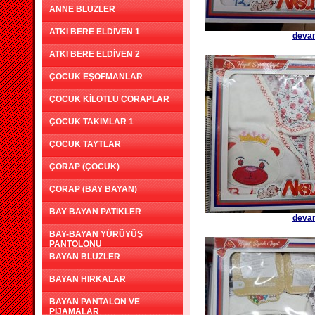
ANNE BLUZLER
ATKI BERE ELDİVEN 1
devam
ATKI BERE ELDİVEN 2
ÇOCUK EŞOFMANLAR
ÇOCUK KİLOTLU ÇORAPLAR
ÇOCUK TAKIMLAR 1
ÇOCUK TAYTLAR
ÇORAP (ÇOCUK)
ÇORAP (BAY BAYAN)
BAY BAYAN PATİKLER
devam
BAY-BAYAN YÜRÜYÜŞ
PANTOLONU
BAYAN BLUZLER
BAYAN HIRKALAR
BAYAN PANTALON VE
PİJAMALAR