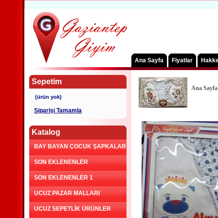
Ana Sayfa
Fiyatlar
Hakkı
Sepetim
Ana Sayfa
Siparişi Tamamla
Katalog
BAY BAYAN ÇOCUK ŞAPKALAR
SON EKLENENLER
SON EKLENENLER 1
UCUZ PAZAR MALLARI
UCUZ SEPETLİK ÜRÜNLER