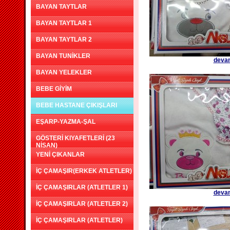
BAYAN TAYTLAR
BAYAN TAYTLAR 1
BAYAN TAYTLAR 2
BAYAN TUNİKLER
devam
BAYAN YELEKLER
BEBE GİYİM
BEBE HASTANE ÇIKIŞLARI
EŞARP-YAZMA-ŞAL
GÖSTERİ KIYAFETLERİ (23
NİSAN)
YENİ ÇIKANLAR
İÇ ÇAMAŞIR(ERKEK ATLETLER)
İÇ ÇAMAŞIRLAR (ATLETLER 1)
devam
İÇ ÇAMAŞIRLAR (ATLETLER 2)
İÇ ÇAMAŞIRLAR (ATLETLER)