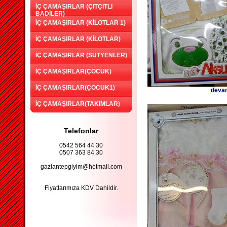
İÇ ÇAMAŞIRLAR (ÇITÇITLI
BADİLER)
İÇ ÇAMAŞIRLAR (KİLOTLAR 1)
İÇ ÇAMAŞIRLAR (KİLOTLAR)
İÇ ÇAMAŞIRLAR (SÜTYENLER)
İÇ ÇAMAŞIRLAR(ÇOCUK)
İÇ ÇAMAŞIRLAR(ÇOCUK1)
devam
İÇ ÇAMAŞIRLAR(TAKIMLAR)
Telefonlar
0542 564 44 30
0507 363 84 30
gaziantepgiyim@hotmail.com
Fiyatlarımıza KDV Dahildir.