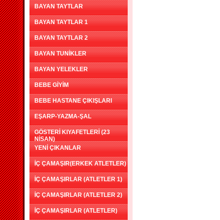
BAYAN TAYTLAR
BAYAN TAYTLAR 1
BAYAN TAYTLAR 2
BAYAN TUNİKLER
BAYAN YELEKLER
BEBE GİYİM
BEBE HASTANE ÇIKIŞLARI
EŞARP-YAZMA-ŞAL
GÖSTERİ KIYAFETLERİ (23
NİSAN)
YENİ ÇIKANLAR
İÇ ÇAMAŞIR(ERKEK ATLETLER)
İÇ ÇAMAŞIRLAR (ATLETLER 1)
İÇ ÇAMAŞIRLAR (ATLETLER 2)
İÇ ÇAMAŞIRLAR (ATLETLER)