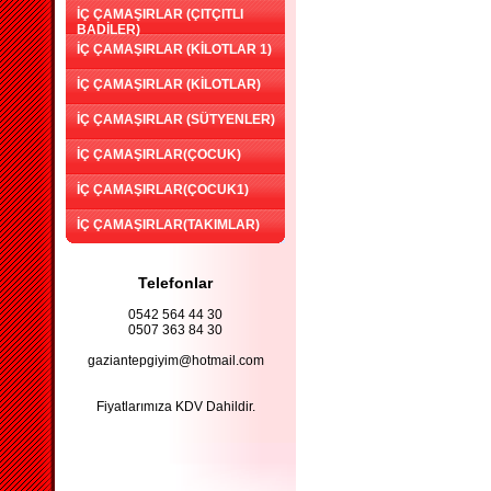
İÇ ÇAMAŞIRLAR (ÇITÇITLI
BADİLER)
İÇ ÇAMAŞIRLAR (KİLOTLAR 1)
İÇ ÇAMAŞIRLAR (KİLOTLAR)
İÇ ÇAMAŞIRLAR (SÜTYENLER)
İÇ ÇAMAŞIRLAR(ÇOCUK)
İÇ ÇAMAŞIRLAR(ÇOCUK1)
İÇ ÇAMAŞIRLAR(TAKIMLAR)
Telefonlar
0542 564 44 30
0507 363 84 30
gaziantepgiyim@hotmail.com
Fiyatlarımıza KDV Dahildir.