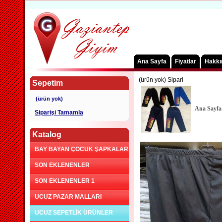
Ana Sayfa
Fiyatlar
Hakkı
(ürün yok) Sipari
Sepetim
Ana Sayfa
Siparişi Tamamla
Katalog
BAY BAYAN ÇOCUK ŞAPKALAR
SON EKLENENLER
SON EKLENENLER 1
UCUZ PAZAR MALLARI
UCUZ SEPETLİK ÜRÜNLER