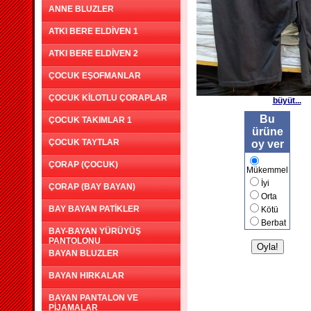
ANNE BLUZLER
ATKI BERE ELDİVEN 1
ATKI BERE ELDİVEN 2
ÇOCUK EŞOFMANLAR
ÇOCUK KİLOTLU ÇORAPLAR
büyüt...
Bu
ÇOCUK TAKIMLAR 1
ürüne
ÇOCUK TAYTLAR
oy ver
ÇORAP (ÇOCUK)
Mükemmel
İyi
ÇORAP (BAY BAYAN)
Orta
BAY BAYAN PATİKLER
Kötü
Berbat
BAY-BAYAN YÜRÜYÜŞ
PANTOLONU
BAYAN BLUZLER
BAYAN HIRKALAR
BAYAN PANTALON VE
PİJAMALAR