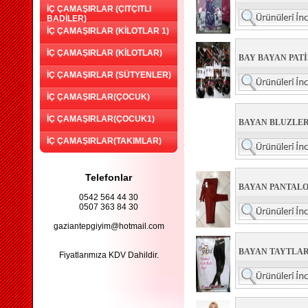
İÇ ÇAMAŞIRLAR (ÇITÇITLI
BADİLER)
İÇ ÇAMAŞIRLAR (KİLOTLAR 1)
İÇ ÇAMAŞIRLAR (KİLOTLAR)
BAY BAYAN PAT
İÇ ÇAMAŞIRLAR (SÜTYENLER)
İÇ ÇAMAŞIRLAR(ÇOCUK)
İÇ ÇAMAŞIRLAR(ÇOCUK1)
BAYAN BLUZLE
İÇ ÇAMAŞIRLAR(TAKIMLAR)
Telefonlar
BAYAN PANTALO
0542 564 44 30
0507 363 84 30
gaziantepgiyim@hotmail.com
BAYAN TAYTLAR
Fiyatlarımıza KDV Dahildir.