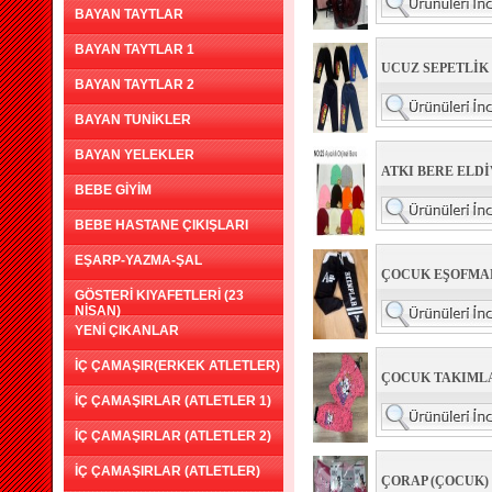
BAYAN TAYTLAR
BAYAN TAYTLAR 1
UCUZ SEPETLİK
BAYAN TAYTLAR 2
BAYAN TUNİKLER
BAYAN YELEKLER
ATKI BERE ELDİ
BEBE GİYİM
BEBE HASTANE ÇIKIŞLARI
EŞARP-YAZMA-ŞAL
ÇOCUK EŞOFMA
GÖSTERİ KIYAFETLERİ (23
NİSAN)
YENİ ÇIKANLAR
İÇ ÇAMAŞIR(ERKEK ATLETLER)
ÇOCUK TAKIMLA
İÇ ÇAMAŞIRLAR (ATLETLER 1)
İÇ ÇAMAŞIRLAR (ATLETLER 2)
İÇ ÇAMAŞIRLAR (ATLETLER)
ÇORAP (ÇOCUK)