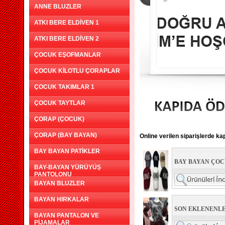
ANNE BLUZLER
ATKI BERE ELDİVEN 1
ATKI BERE ELDİVEN 2
ÇOCUK EŞOFMANLAR
ÇOCUK KİLOTLU ÇORAPLAR
ÇOCUK TAKIMLAR 1
ÇOCUK TAYTLAR
ÇORAP (ÇOCUK)
ÇORAP (BAY BAYAN)
Online verilen siparişlerde k
BAY BAYAN PATİKLER
BAY BAYAN ÇO
BAY-BAYAN YÜRÜYÜŞ
PANTOLONU
BAYAN BLUZLER
BAYAN HIRKALAR
SON EKLENENLE
BAYAN PANTALON VE
PİJAMALAR